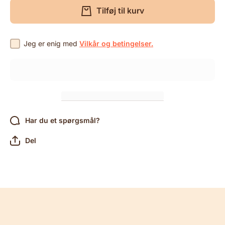
120
120
Tilføj til kurv
poser/boks
poser/b
Jeg er enig med
Vilkår og betingelser.
Har du et spørgsmål?
Del