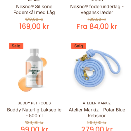
Ne&no® Silikone
Ne&no® foderunderlag -
Foderskål med Låg
vegansk læder
179,00 kr
109,00 kr
169,00 kr
Fra 84,00 kr
Salg
Salg
BUDDY PET FOODS
ATELIER MARKIZ
Buddy Naturlig Lakseolie
Atelier Markiz - Polar Blue
- 500ml
Rebsnor
139,00 kr
299,00 kr
99,00 kr
279,00 kr