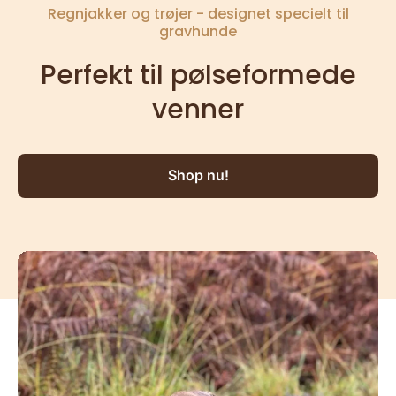
Regnjakker og trøjer - designet specielt til
gravhunde
Perfekt til pølseformede
venner
Shop nu!