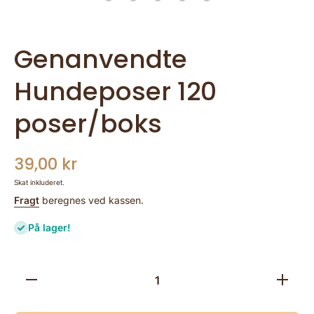
Genanvendte
Hundeposer 120
poser/boks
39,00 kr
Skat inkluderet.
Fragt
beregnes ved kassen.
På lager!
Reducer
Forøg
mængden for
mængden 
Genanvendte
Genanven
Hundeposer
Hundepo